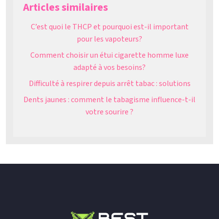
Articles similaires
C’est quoi le THCP et pourquoi est-il important
pour les vapoteurs?
Comment choisir un étui cigarette homme luxe
adapté à vos besoins?
Difficulté à respirer depuis arrêt tabac : solutions
Dents jaunes : comment le tabagisme influence-t-il
votre sourire ?